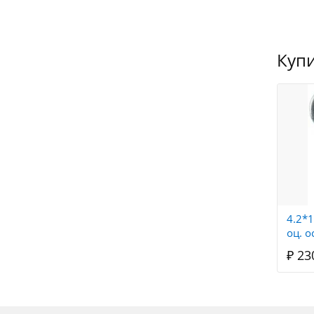
Купи
4.2*
оц. о
₽ 23