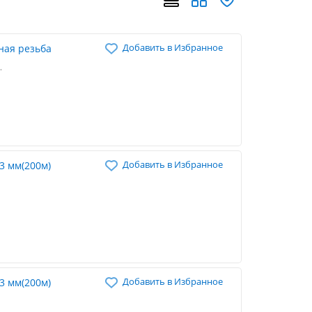
Добавить в Избранное
ная резьба
ь 3м) от 1100
сенье - выходной.
Добавить в Избранное
3 мм(200м)
именяется при
жных мачтовых
емент для кабелей.
жете ознакомиться
ойки и ремонта на
ется наличными или
Добавить в Избранное
3 мм(200м)
 Московской и