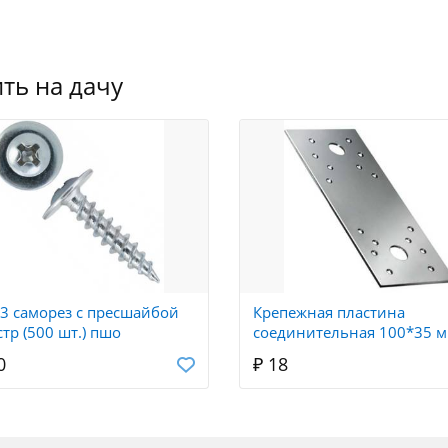
С полным ассортиментом и ценами мо
на нашем сайте Оптовик62.
Всегда в наличии 5000 товаров для стр
складе в г. Рязань. Оплата осуществля
банковской картой.
ть на дачу
Организуем доставку по по Рязанской,
Тульской областям в удобное для Вас в
Режим работы с 8:00 до 16:45, воскре
13 саморез с пресшайбой
Крепежная пластина
стр (500 шт.) пшо
соединительная 100*35 
0
₽ 18