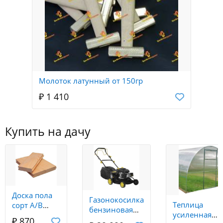
Молоток латунный от 150гр
₽ 1 410
Купить на дачу
Доска пола
Газонокосилка
Теплица
сорт А/В
бензиновая
усиленная
35*135*5800
GLM-5.0 SP
₽ 870