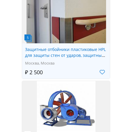
Защитные отбойники пластиковые HPL
для защиты стен от ударов, защитные
отбойные доски HPL
Москва, Москва
₽ 2 500