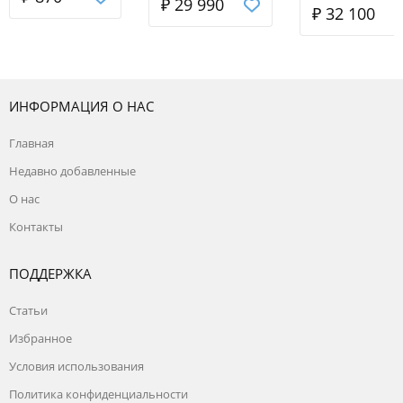
(25*25 мм, ш
₽ 29 990
₽ 32 100
Huter
65 см) 10 м
оцинкованна
поликарбона
эконом
(форточка в
ИНФОРМАЦИЯ О НАС
двери)
Главная
Недавно добавленные
О нас
Контакты
ПОДДЕРЖКА
Статьи
Избранное
Условия использования
Политика конфиденциальности