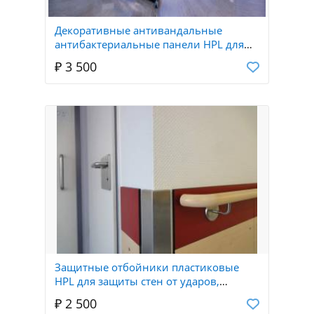
Декоративные антивандальные
антибактериальные панели HPL для
стен и потолков оперблоков и
₽ 3 500
больниц
Защитные отбойники пластиковые
HPL для защиты стен от ударов,
защитные отбойные доски HPL
₽ 2 500