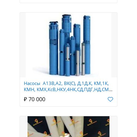
Насосы А13В,А2, ВК(С), Д,1Д,К, КМ,1К,
КМН, КМХ,КсВ,НКУ,4НК,СД,ПДГ,НД,СМ,
НПК,Ш40,Ш80,ЭЦВ,Х,АХ,АХЕ,Х
₽ 70 000