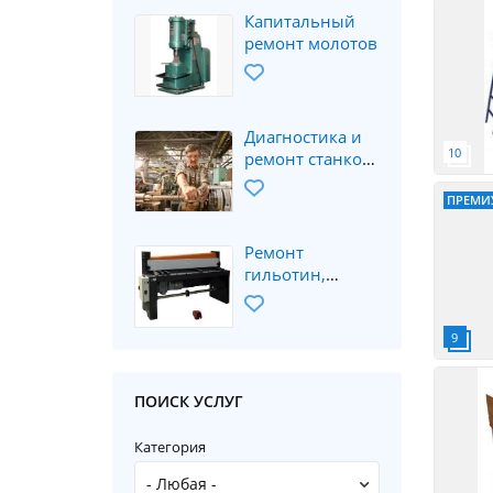
образования
Капитальный
ремонт молотов
Диагностика и
ремонт станков
и
оборудования,
ПРЕМИ
КПО, ТПА, ЧПУ
Ремонт
гильотин,
ножниц
ПОИСК УСЛУГ
Категория