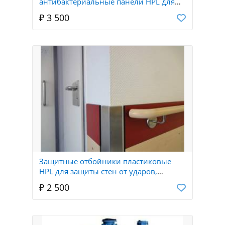
антибактериальные панели HPL для
стен и потолков оперблоков и
₽ 3 500
больниц
Защитные отбойники пластиковые
HPL для защиты стен от ударов,
защитные отбойные доски HPL
₽ 2 500