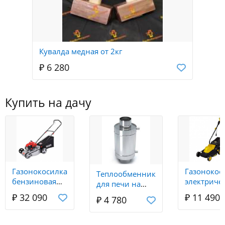
Кувалда медная от 2кг
₽ 6 280
Купить на дачу
Газонокосилка
Газонокос
Теплообменник
бензиновая
электриче
для печи на
КР-5.0 БТ
ELM-1400Т
трубу 115
₽ 32 090
₽ 11 490
₽ 4 780
Ресанта
Huter
нержавейка