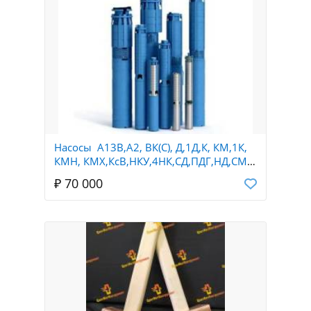
Насосы А13В,А2, ВК(С), Д,1Д,К, КМ,1К,
КМН, КМХ,КсВ,НКУ,4НК,СД,ПДГ,НД,СМ,
НПК,Ш40,Ш80,ЭЦВ,Х,АХ,АХЕ,Х
₽ 70 000