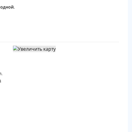
ходной.
л.
й