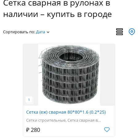
Сетка сварная в рулонах в
наличии – купить в городе
Сортировать по:
Дата
Сетка (еж) сварная 80*80*1.6 (0.2*25)
Сетки строительные, Сетка сварная в
рулонах
Код товара 38036
₽ 280
Металлическая сетка образована
сваренными стальными прутками или