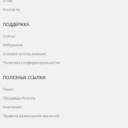
С полным ассортиментом и ценами можете
О нас
ознакомиться на нашем сайте Оптовик62.
Контакты
Всегда в наличии 5000 товаров для стройки
и ремонта на складе в г. Рязань. Оплата
осуществляется наличными или
ПОДДЕРЖКА
банковской картой.
Статьи
Организуем доставку по по Рязанской,
Московской и Тульской областям в удобное
Избранное
для Вас время.
Условия использования
Режим работы с 8:00 до 16:00, воскресенье
- выходной.
Политика конфиденциальности
ПОЛЕЗНЫЕ ССЫЛКИ
Поиск
Продавцы/Агенты
Компании
Правила размещения вакансий