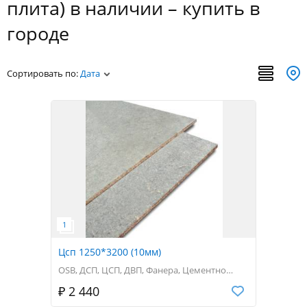
плита) в наличии – купить в
городе
Сортировать по:
Дата
Цсп 1250*3200 (10мм)
OSB, ДСП, ЦСП, ДВП, Фанера, Цементно
стружечная плита (ЦСП)
Код товара: 44536
₽ 2 440
Также у нас всегда в наличии Вы найдете: