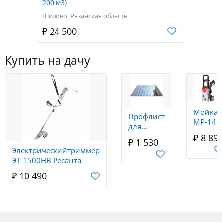
200 м3)
Шилово, Рязанская область
₽ 24 500
Купить на дачу
Мойка
Профлист
МР-140
для
Ресанта
забора С8
₽ 8 89
₽ 1 530
(1.2*2.5)
Электрическийтриммер
оцинк
ЭТ-1500НВ Ресанта
(0.4мм)
₽ 10 490