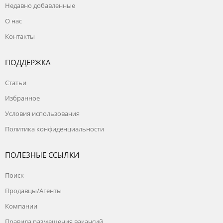
0
Специалист по сетевому маркетингу
Недавно добавленные
0
Руководитель
О нас
Контакты
0
Дистрибьютер, консультант
0
Агент (рекламный, страховой, по недвижимости)
ПОДДЕРЖКА
Статьи
Избранное
Условия использования
Политика конфиденциальности
ПОЛЕЗНЫЕ ССЫЛКИ
Поиск
Продавцы/Агенты
Компании
Правила размещения вакансий