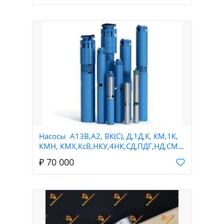
Насосы А13В,А2, ВК(С), Д,1Д,К, КМ,1К,
КМН, КМХ,КсВ,НКУ,4НК,СД,ПДГ,НД,СМ,
НПК,Ш40,Ш80,ЭЦВ,Х,АХ,АХЕ,Х
₽ 70 000