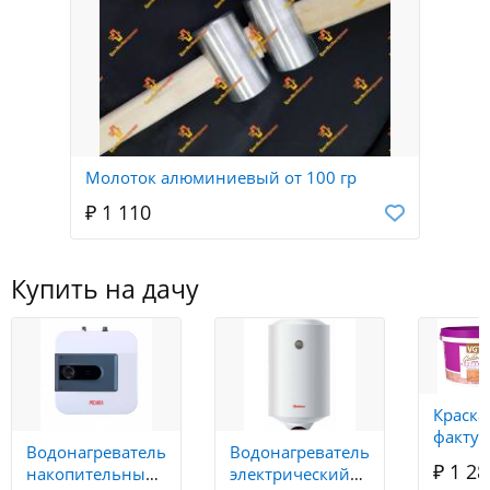
Молоток алюминиевый от 100 гр
₽ 1 110
Купить на дачу
Краска
фактур
Водонагреватель
Водонагреватель
VGT
₽ 1 28
накопительный
электрический
Gallery