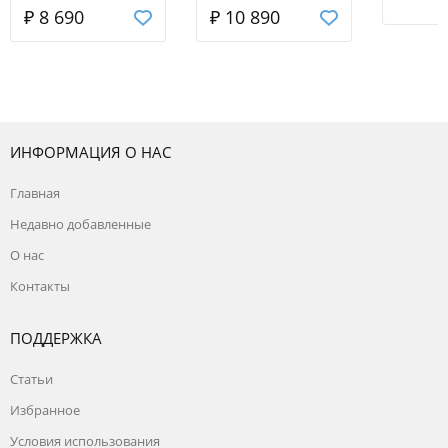
ВН-15В Ресанта
thermex
белая 9
₽ 8 690
₽ 10 890
TitaniumHeat
ИНФОРМАЦИЯ О НАС
Главная
Недавно добавленные
О нас
Контакты
ПОДДЕРЖКА
Статьи
Избранное
Условия использования