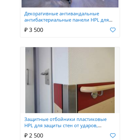
Декоративные антивандальные
антибактериальные панели HPL для
стен и потолков оперблоков и
₽ 3 500
больниц
Защитные отбойники пластиковые
HPL для защиты стен от ударов,
защитные отбойные доски HPL
₽ 2 500