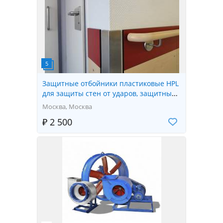
Защитные отбойники пластиковые HPL
для защиты стен от ударов, защитные
отбойные доски HPL
Москва, Москва
₽ 2 500