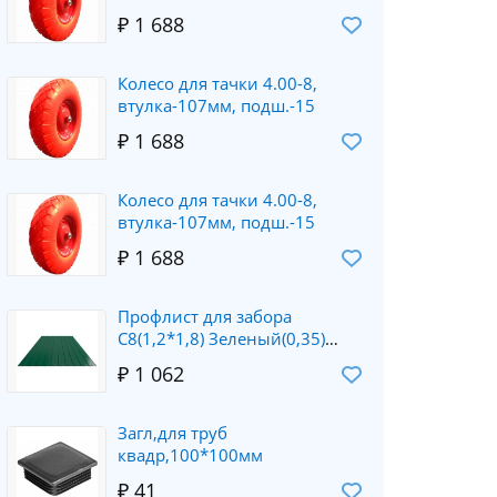
₽ 1 688
Колесо для тачки 4.00-8,
втулка-107мм, подш.-15
₽ 1 688
Колесо для тачки 4.00-8,
втулка-107мм, подш.-15
₽ 1 688
Профлист для забора
С8(1,2*1,8) Зеленый(0,35)
экон
₽ 1 062
Загл,для труб
квадр,100*100мм
₽ 41