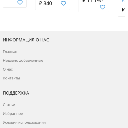
₽ 11 190
на
₽ 340
Режим работы с 8:00 до 16:00, воскресенье
12.5 мм
TH
₽ 
- выходной.
V
ИНФОРМАЦИЯ О НАС
Главная
Недавно добавленные
О нас
Контакты
ПОДДЕРЖКА
Статьи
Избранное
Условия использования