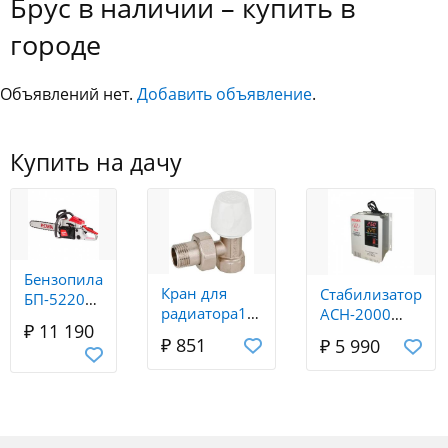
Брус в наличии – купить в
городе
Объявлений нет.
Добавить объявление
.
Купить на дачу
Бензопила
Кран для
Стабилизатор
БП-5220
радиатора1/2
АСН-2000
Ресанта
₽ 11 190
угловой
Н/1-Ц
₽ 851
₽ 5 990
верхний
Ресанта Lux
(bugatti)