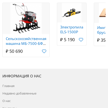
Электропила
Имит
ELS-1500P
бруса 
В
Сельскохозяйственная
₽ 5 190
₽ 350
16*13
машина МБ-7500-БФ
Ресанта
₽ 50 690
ИНФОРМАЦИЯ О НАС
Главная
Недавно добавленные
О нас