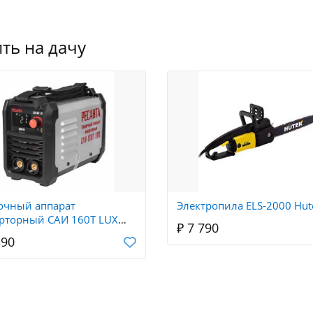
ть на дачу
очный аппарат
Электропила ELS-2000 Hut
рторный САИ 160Т LUX
₽ 7 790
нта
390