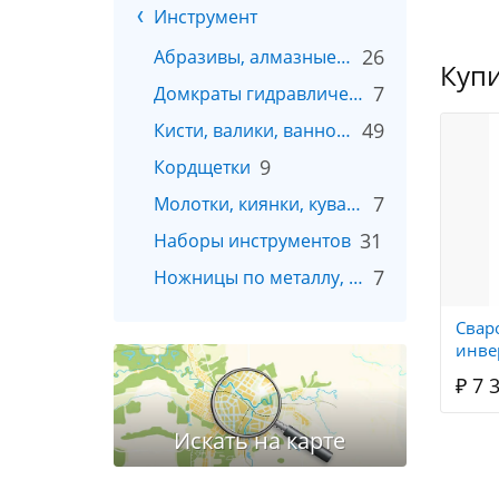
Инструмент
26
Абразивы, алмазные и пильные диски
Купи
7
Домкраты гидравлические
49
Кисти, валики, ванночки
9
Кордщетки
7
Молотки, киянки, кувалды, топоры
31
Наборы инструментов
7
Ножницы по металлу, для профлиста
Свар
инве
Реса
₽ 7 