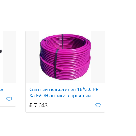
er
Сшитый полиэтилен 16*2,0 PE-
Профлис
Xа-EVOH антикислородный
(1.2*2.
барьер Millennium (100 м)
графит (
₽ 7 643
₽ 1 28