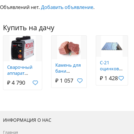
Объявлений нет.
Добавить объявление
.
Купить на дачу
С-21
Камень для
Сварочный
оцинковка
бани
аппарат
3м (0.3мм
Малиновый
₽ 1 428
инверторный
₽ 1 057
хит)
₽ 4 790
Кварцит
САИ 160К
колотый
(компакт)
фракция 40-
Ресанта
80 мм. (20
кг.)
ИНФОРМАЦИЯ О НАС
Главная