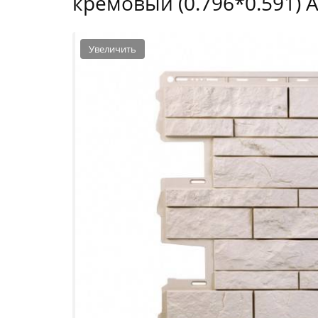
кремовый (0.796*0.591)
Увеличить