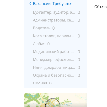
Вакансии, Требуются
Объяв
0
Бухгалтер, аудитор, экономист
0
Администраторы, секретари
0
Водитель
0
Косметолог, парикмахер, массажист
0
Любая
0
Медицинский работник
0
Менеджер, офисменеджер
0
Няня, домработница, сиделка, гувернантка
0
Охрана и безопасность
0
Прочая
0
Работа на дому
0
Работник автосервиса
0
Работник образования